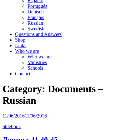
Español
Português
Deutsch
Français
Russian
Swedish
Questions and Answers
Shop
Links
Who we are
Who we are
Ministries
Schools
Contact
Category: Documents –
Russian
11/06/2016
11/06/2016
littlebook
Даниил-11 40-45