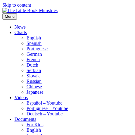
Skip to content
Menu
The Little Book Ministries
The Little Book Ministries
News
Charts
English
Spanish
Portuguese
German
French
Dutch
Serbian
Slovak
Russian
Chinese
Japanese
Videos
Español – Youtube
Portuguese – Youtube
Deutsch – Youtube
Documents
For Kids
English