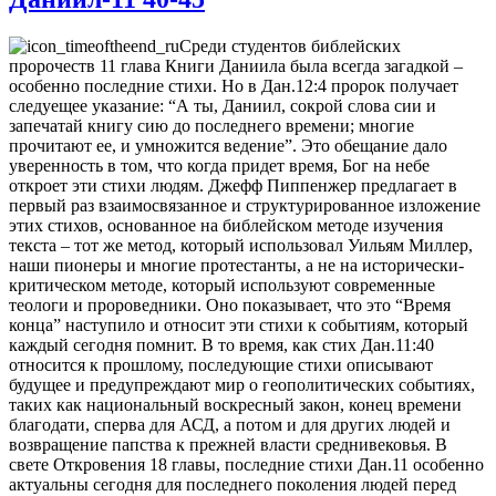
Среди студентов библейских
пророчеств 11 глава Книги Даниила была всегда загадкой –
особенно последние стихи. Но в Дан.12:4 пророк получает
следуещее указание: “А ты, Даниил, сокрой слова сии и
запечатай книгу сию до последнего времени; многие
прочитают ее, и умножится ведение”. Это обещание дало
уверенность в том, что когда придет время, Бог на небе
откроет эти стихи людям. Джефф Пиппенжер предлагает в
первый раз взаимосвязанное и структурированное изложение
этих стихов, основанное на библейском методе изучения
текста – тот же метод, который использовал Уильям Миллер,
наши пионеры и многие протестанты, а не на исторически-
критическом методе, который используют современные
теологи и пророведники. Оно показывает, что это “Время
конца” наступило и относит эти стихи к событиям, который
каждый сегодня помнит. В то время, как стих Дан.11:40
относится к прошлому, последующие стихи описывают
будущее и предупреждают мир о геополитических событиях,
таких как национальный воскресный закон, конец времени
благодати, сперва для АСД, а потом и для других людей и
возвращение папства к прежней власти среднивековья. В
свете Откровения 18 главы, последние стихи Дан.11 особенно
актуальны сегодня для последнего поколения людей перед